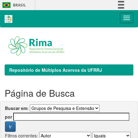
Skip
BRASIL
navigation
Simplifique!
Comunica BR
Participe
Acesso à informação
Legislação
Canais
Repositório de Múltiplos Acervos da UFRRJ
Página de Busca
Buscar em:
por
Filtros correntes: