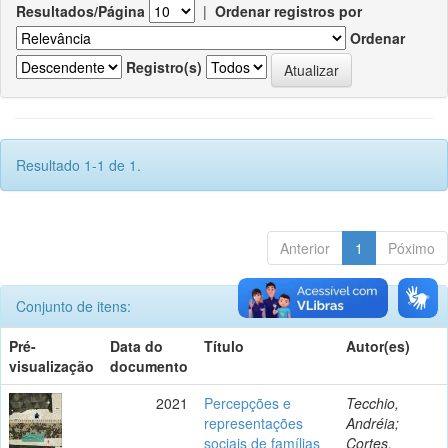
Resultados/Página
|
Ordenar registros por
Ordenar
Registro(s)
Resultado 1-1 de 1.
Anterior
1
Póximo
Conjunto de itens:
Pré-
Data do
Título
Autor(es)
visualização
documento
2021
Percepções e
Tecchio,
representações
Andréia;
sociais de famílias
Cortes,