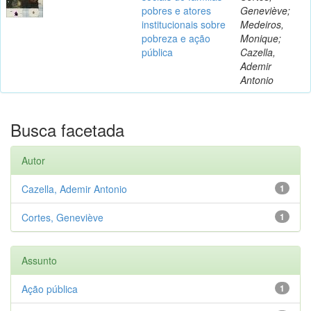
pobres e atores
Geneviève;
institucionais sobre
Medeiros,
pobreza e ação
Monique;
pública
Cazella,
Ademir
Antonio
Busca facetada
Autor
Cazella, Ademir Antonio
1
Cortes, Geneviève
1
Assunto
Ação pública
1