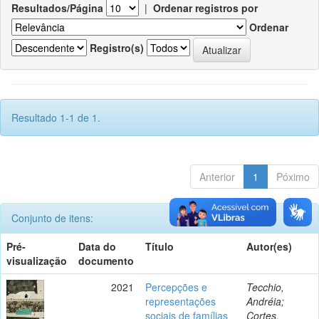
Resultados/Página
|
Ordenar registros por
Ordenar
Registro(s)
Resultado 1-1 de 1.
Anterior
1
Póximo
Conjunto de itens:
Pré-
Data do
Título
Autor(es)
visualização
documento
2021
Percepções e
Tecchio,
representações
Andréia;
sociais de famílias
Cortes,