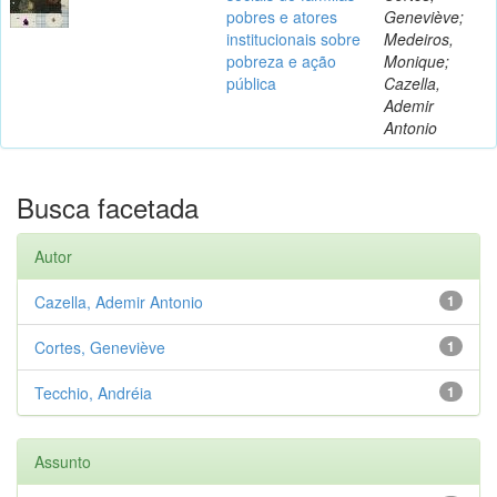
pobres e atores
Geneviève;
institucionais sobre
Medeiros,
pobreza e ação
Monique;
pública
Cazella,
Ademir
Antonio
Busca facetada
Autor
Cazella, Ademir Antonio
1
Cortes, Geneviève
1
Tecchio, Andréia
1
Assunto