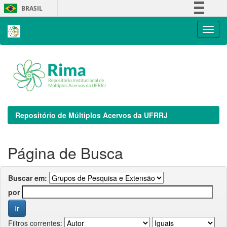
Skip
BRASIL
navigation
Simplifique!
Comunica BR
Participe
Acesso à informação
Legislação
Canais
Repositório de Múltiplos Acervos da UFRRJ
Página de Busca
Buscar em:
por
Filtros correntes: