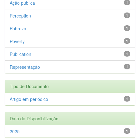
Ação pública
1
Perception
1
Pobreza
1
Poverty
1
Publication
1
Representação
1
Tipo de Documento
Artigo em periódico
1
Data de Disponibilização
2025
1