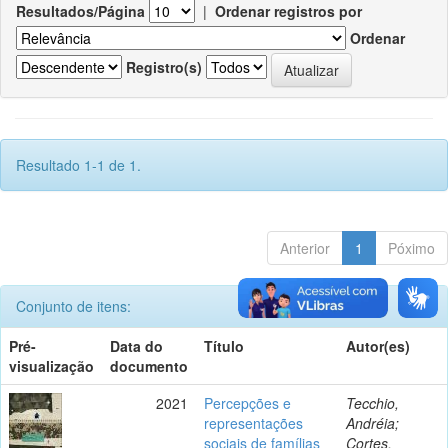
Resultados/Página
|
Ordenar registros por
Ordenar
Registro(s)
Resultado 1-1 de 1.
Anterior
1
Póximo
Conjunto de itens:
Pré-
Data do
Título
Autor(es)
visualização
documento
2021
Percepções e
Tecchio,
representações
Andréia;
sociais de famílias
Cortes,