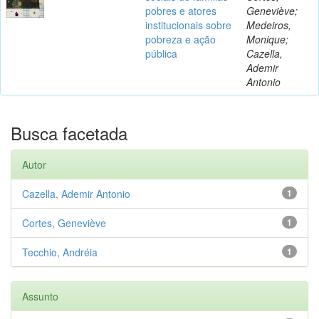
pobres e atores
Geneviève;
institucionais sobre
Medeiros,
pobreza e ação
Monique;
pública
Cazella,
Ademir
Antonio
Busca facetada
Autor
Cazella, Ademir Antonio
1
Cortes, Geneviève
1
Tecchio, Andréia
1
Assunto