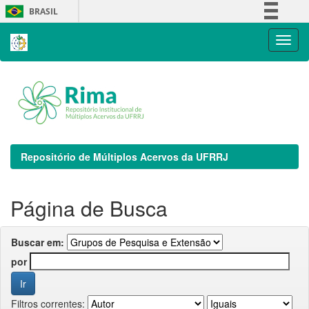
Skip
BRASIL
navigation
Simplifique!
Comunica BR
Participe
Acesso à informação
Legislação
Canais
Repositório de Múltiplos Acervos da UFRRJ
Página de Busca
Buscar em:
por
Filtros correntes: