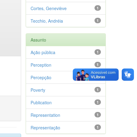
Cortes, Geneviève
1
Tecchio, Andréia
1
Assunto
Ação pública
1
Perception
1
Percepção
1
Poverty
1
Publication
1
Representation
1
Representação
1