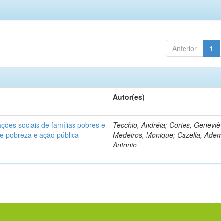
Anterior
1
Autor(es)
ções sociais de famílias pobres e
Tecchio, Andréia; Cortes, Geneviè
bre pobreza e ação pública
Medeiros, Monique; Cazella, Adem
Antonio