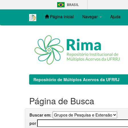
Skip
BRASIL
navigation
Página inicial
Navegar
Ajuda
Repositório de Múltiplos Acervos da UFRRJ
Página de Busca
Buscar em:
por