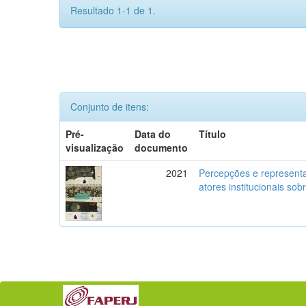
Resultado 1-1 de 1.
Conjunto de itens:
Pré-
Data do
Título
visualização
documento
2021
Percepções e representa
atores institucionais so