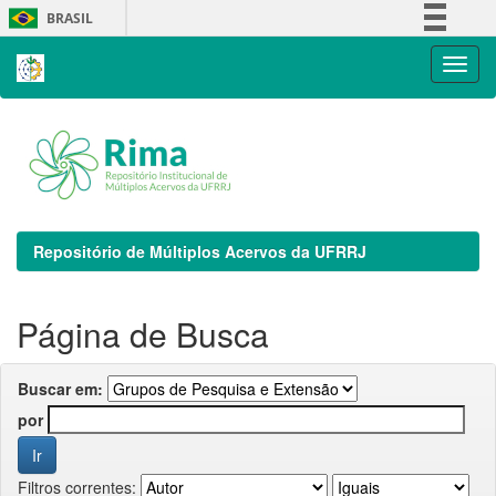
Skip
BRASIL
navigation
Simplifique!
Comunica BR
Participe
Acesso à informação
Legislação
Canais
Repositório de Múltiplos Acervos da UFRRJ
Página de Busca
Buscar em:
por
Filtros correntes: