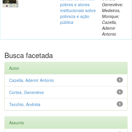
pobres e atores
Geneviève;
institucionais sobre
Medeiros,
pobreza e ação
Monique;
pública
Cazella,
Ademir
Antonio
Busca facetada
Autor
Cazella, Ademir Antonio
1
Cortes, Geneviève
1
Tecchio, Andréia
1
Assunto