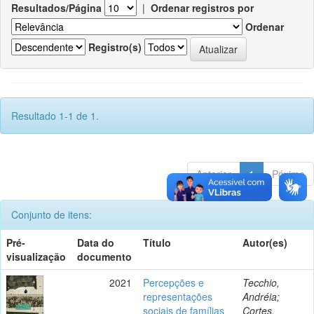
Resultados/Página
|
Ordenar registros por
Ordenar
Registro(s)
Resultado 1-1 de 1.
Anterior
1
Póximo
Conjunto de itens:
Pré-
Data do
Título
Autor(es)
visualização
documento
2021
Percepções e
Tecchio,
representações
Andréia;
sociais de famílias
Cortes,