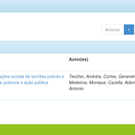
Anterior
1
Autor(es)
ções sociais de famílias pobres e
Tecchio, Andréia; Cortes, Geneviè
bre pobreza e ação pública
Medeiros, Monique; Cazella, Adem
Antonio