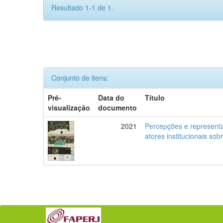
Resultado 1-1 de 1.
Conjunto de itens:
Pré-
Data do
Título
visualização
documento
2021
Percepções e representa
atores institucionais so