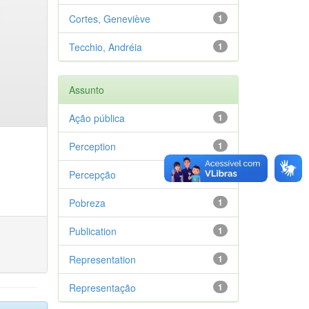
Cortes, Geneviève
1
Tecchio, Andréia
1
Assunto
Ação pública
1
Perception
1
Percepção
1
Pobreza
1
Publication
1
Representation
1
Representação
1