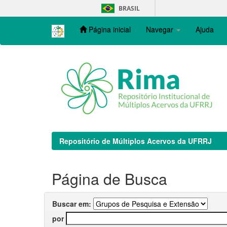
Skip
BRASIL
navigation
Página inicial
Navegar
Ajuda
Repositório de Múltiplos Acervos da UFRRJ
Página de Busca
Buscar em:
por