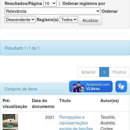
Resultados/Página
|
Ordenar registros por
Ordenar
Registro(s)
Resultado 1-1 de 1.
Anterior
1
Póximo
Conjunto de itens:
Pré-
Data do
Título
Autor(es)
visualização
documento
2021
Percepções e
Tecchio,
representações
Andréia;
sociais de famílias
Cortes,