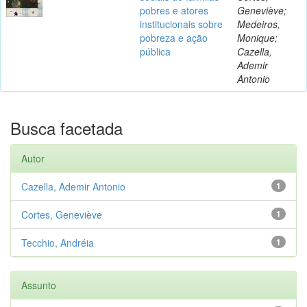
pobres e atores
Geneviève;
institucionais sobre
Medeiros,
pobreza e ação
Monique;
pública
Cazella,
Ademir
Antonio
Busca facetada
Autor
Cazella, Ademir Antonio
1
Cortes, Geneviève
1
Tecchio, Andréia
1
Assunto