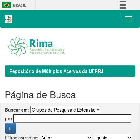
Skip
BRASIL
navigation
Simplifique!
Comunica BR
Participe
Acesso à informação
Legislação
Canais
Repositório de Múltiplos Acervos da UFRRJ
Página de Busca
Buscar em:
por
Filtros correntes: