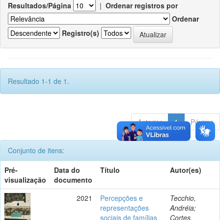
Resultados/Página
|
Ordenar registros por
Ordenar
Registro(s)
Resultado 1-1 de 1.
Anterior
1
Póximo
Conjunto de itens:
Pré-
Data do
Título
Autor(es)
visualização
documento
2021
Percepções e
Tecchio,
representações
Andréia;
sociais de famílias
Cortes,