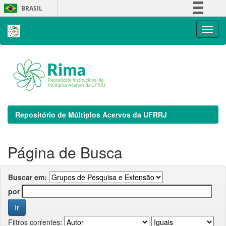
Skip
BRASIL
navigation
Simplifique!
Comunica BR
Participe
Acesso à informação
Legislação
Canais
Repositório de Múltiplos Acervos da UFRRJ
Página de Busca
Buscar em:
por
Filtros correntes: