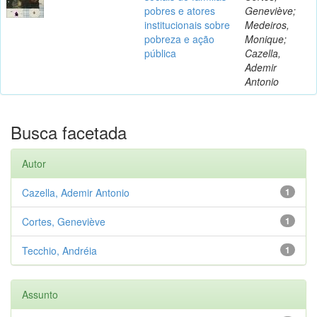
pobres e atores
Geneviève;
institucionais sobre
Medeiros,
pobreza e ação
Monique;
pública
Cazella,
Ademir
Antonio
Busca facetada
Autor
Cazella, Ademir Antonio
1
Cortes, Geneviève
1
Tecchio, Andréia
1
Assunto