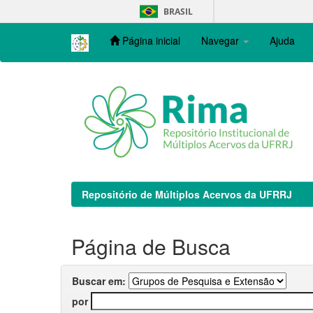
Skip
BRASIL
navigation
Página inicial
Navegar
Ajuda
Repositório de Múltiplos Acervos da UFRRJ
Página de Busca
Buscar em:
por