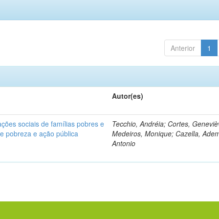
Anterior
1
Autor(es)
ções sociais de famílias pobres e
Tecchio, Andréia; Cortes, Geneviè
bre pobreza e ação pública
Medeiros, Monique; Cazella, Adem
Antonio