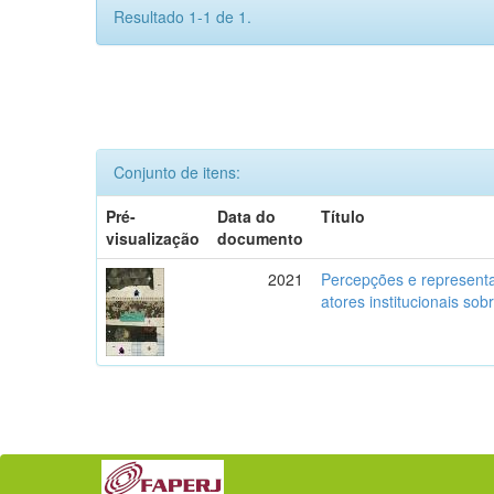
Resultado 1-1 de 1.
Conjunto de itens:
Pré-
Data do
Título
visualização
documento
2021
Percepções e representa
atores institucionais so