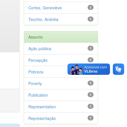
Cortes, Geneviève
1
Tecchio, Andréia
1
Assunto
Ação pública
1
Percepção
1
Pobreza
1
Poverty
1
Publication
1
Representation
1
Representação
1