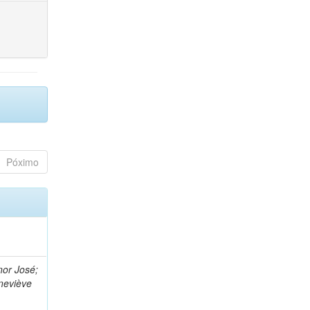
Póximo
nor José;
neviève