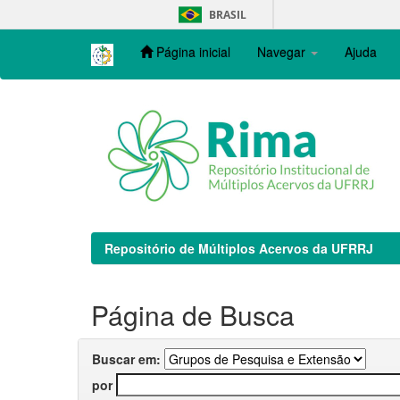
Skip
BRASIL
navigation
Página inicial
Navegar
Ajuda
Repositório de Múltiplos Acervos da UFRRJ
Página de Busca
Buscar em:
por