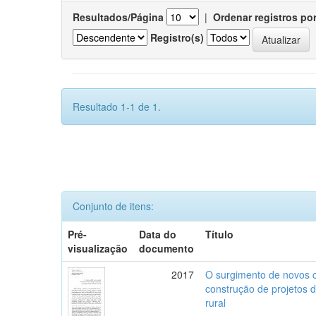
Resultados/Página
|
Ordenar registros po
Registro(s)
Resultado 1-1 de 1.
Conjunto de itens:
Pré-
Data do
Título
visualização
documento
2017
O surgimento de novos c
construção de projetos 
rural