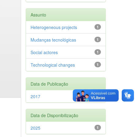
Assunto
Heterogeneous projects
1
Mudanças tecnológicas
1
Social actores
1
Technological changes
1
Data de Publicação
2017
1
Data de Disponibilização
2025
1