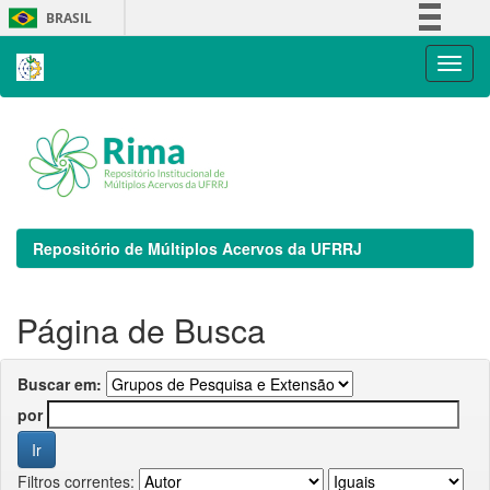
Skip
BRASIL
navigation
Simplifique!
Comunica BR
Participe
Acesso à informação
Legislação
Canais
Repositório de Múltiplos Acervos da UFRRJ
Página de Busca
Buscar em:
por
Filtros correntes: