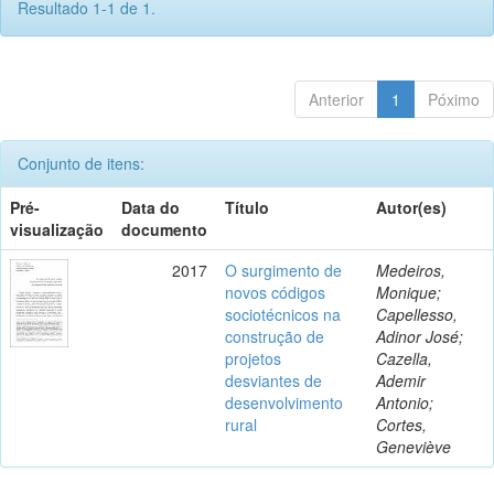
Resultado 1-1 de 1.
Anterior
1
Póximo
Conjunto de itens:
Pré-
Data do
Título
Autor(es)
visualização
documento
2017
O surgimento de
Medeiros,
novos códigos
Monique;
sociotécnicos na
Capellesso,
construção de
Adinor José;
projetos
Cazella,
desviantes de
Ademir
desenvolvimento
Antonio;
rural
Cortes,
Geneviève