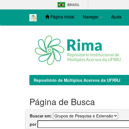
Skip
BRASIL
navigation
Página inicial
Navegar
Ajuda
Repositório de Múltiplos Acervos da UFRRJ
Página de Busca
Buscar em:
por