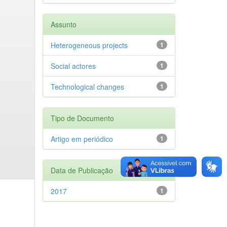
Assunto
Heterogeneous projects
1
Social actores
1
Technological changes
1
Tipo de Documento
Artigo em periódico
1
Data de Publicação
2017
1