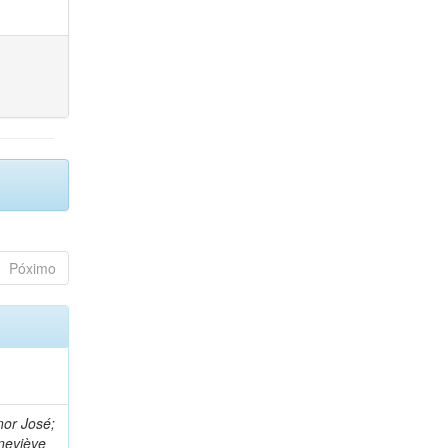
Póximo
nor José;
neviève