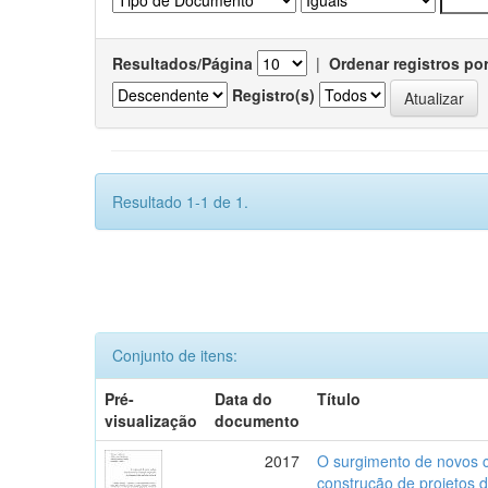
Resultados/Página
|
Ordenar registros po
Registro(s)
Resultado 1-1 de 1.
Conjunto de itens:
Pré-
Data do
Título
visualização
documento
2017
O surgimento de novos c
construção de projetos 