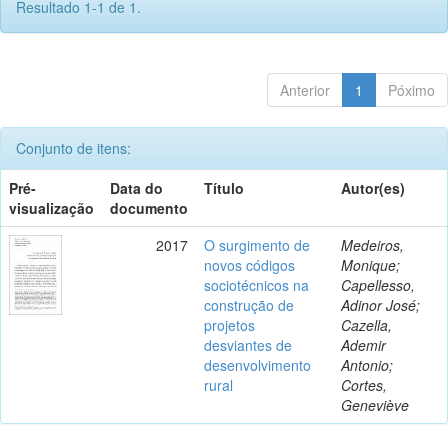
Resultado 1-1 de 1.
Anterior
1
Póximo
Conjunto de itens:
Pré-
Data do
Título
Autor(es)
visualização
documento
2017
O surgimento de
Medeiros,
novos códigos
Monique;
sociotécnicos na
Capellesso,
construção de
Adinor José;
projetos
Cazella,
desviantes de
Ademir
desenvolvimento
Antonio;
rural
Cortes,
Geneviève