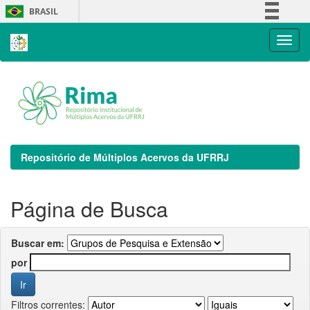
Skip
BRASIL
navigation
Simplifique!
Comunica BR
Participe
Acesso à informação
Legislação
Canais
Repositório de Múltiplos Acervos da UFRRJ
Página de Busca
Buscar em:
por
Filtros correntes: