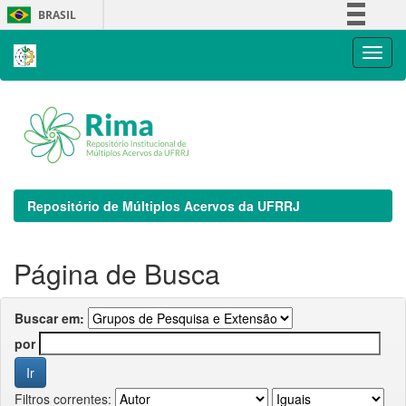
Skip
BRASIL
navigation
Simplifique!
Comunica BR
Participe
Acesso à informação
Legislação
Canais
Repositório de Múltiplos Acervos da UFRRJ
Página de Busca
Buscar em:
por
Filtros correntes: