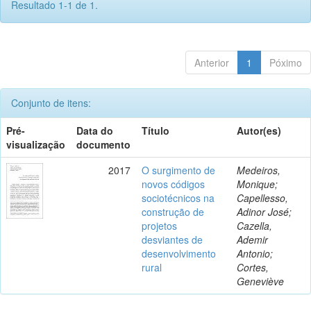
Resultado 1-1 de 1.
Anterior
1
Póximo
Conjunto de itens:
Pré-
Data do
Título
Autor(es)
visualização
documento
2017
O surgimento de
Medeiros,
novos códigos
Monique;
sociotécnicos na
Capellesso,
construção de
Adinor José;
projetos
Cazella,
desviantes de
Ademir
desenvolvimento
Antonio;
rural
Cortes,
Geneviève