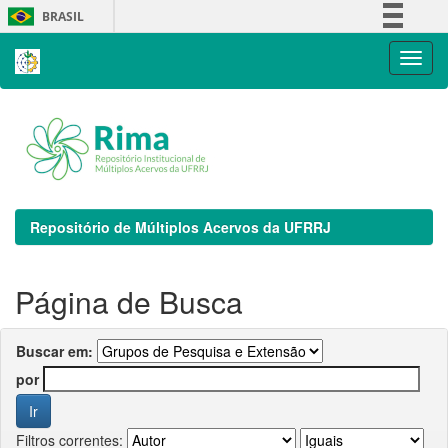
Skip
BRASIL
navigation
Simplifique!
Comunica BR
Participe
Acesso à informação
Legislação
Canais
Repositório de Múltiplos Acervos da UFRRJ
Página de Busca
Buscar em:
por
Filtros correntes: