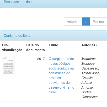
Resultado 1-1 de 1.
Anterior
1
Póximo
Conjunto de itens:
Pré-
Data do
Título
Autor(es)
visualização
documento
2017
O surgimento de
Medeiros,
novos códigos
Monique;
sociotécnicos na
Capellesso,
construção de
Adinor José;
projetos
Cazella,
desviantes de
Ademir
desenvolvimento
Antonio;
rural
Cortes,
Geneviève