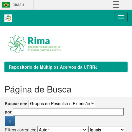
Skip
BRASIL
navigation
Simplifique!
Comunica BR
Participe
Acesso à informação
Legislação
Canais
Repositório de Múltiplos Acervos da UFRRJ
Página de Busca
Buscar em:
por
Filtros correntes: