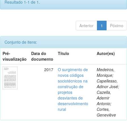
Resultado 1-1 de 1.
Anterior
1
Póximo
Conjunto de itens:
Pré-
Data do
Título
Autor(es)
visualização
documento
2017
O surgimento de
Medeiros,
novos códigos
Monique;
sociotécnicos na
Capellesso,
construção de
Adinor José;
projetos
Cazella,
desviantes de
Ademir
desenvolvimento
Antonio;
rural
Cortes,
Geneviève