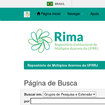
Skip
BRASIL
navigation
Página inicial
Navegar
Ajuda
Repositório de Múltiplos Acervos da UFRRJ
Página de Busca
Buscar em:
por