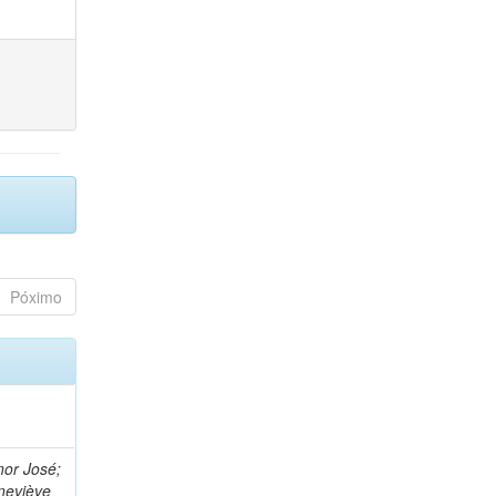
Póximo
nor José;
neviève