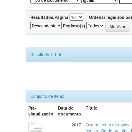
Resultados/Página
|
Ordenar registros po
Registro(s)
Resultado 1-1 de 1.
Conjunto de itens:
Pré-
Data do
Título
visualização
documento
2017
O surgimento de novos c
construção de projetos 