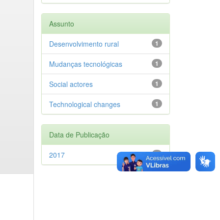
Assunto
Desenvolvimento rural
1
Mudanças tecnológicas
1
Social actores
1
Technological changes
1
Data de Publicação
2017
1