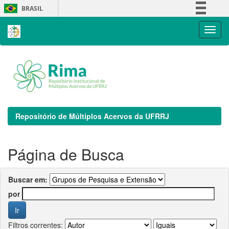
Skip
BRASIL
navigation
Simplifique!
Comunica BR
Participe
Acesso à informação
Legislação
Canais
Repositório de Múltiplos Acervos da UFRRJ
Página de Busca
Buscar em:
por
Filtros correntes: