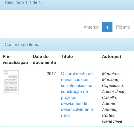
Resultado 1-1 de 1.
Anterior
1
Póximo
Conjunto de itens:
Pré-
Data do
Título
Autor(es)
visualização
documento
2017
O surgimento de
Medeiros,
novos códigos
Monique;
sociotécnicos na
Capellesso,
construção de
Adinor José;
projetos
Cazella,
desviantes de
Ademir
desenvolvimento
Antonio;
rural
Cortes,
Geneviève