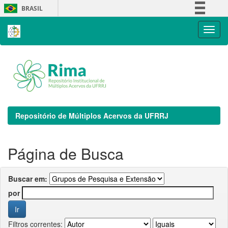
Skip
BRASIL
navigation
Simplifique!
Comunica BR
Participe
Acesso à informação
Legislação
Canais
Repositório de Múltiplos Acervos da UFRRJ
Página de Busca
Buscar em:
por
Filtros correntes: