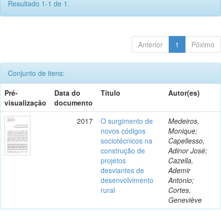
Resultado 1-1 de 1.
Anterior
1
Póximo
Conjunto de itens:
Pré-
Data do
Título
Autor(es)
visualização
documento
2017
O surgimento de
Medeiros,
novos códigos
Monique;
sociotécnicos na
Capellesso,
construção de
Adinor José;
projetos
Cazella,
desviantes de
Ademir
desenvolvimento
Antonio;
rural
Cortes,
Geneviève