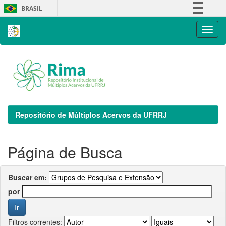
Skip
BRASIL
navigation
Simplifique!
Comunica BR
Participe
Acesso à informação
Legislação
Canais
Repositório de Múltiplos Acervos da UFRRJ
Página de Busca
Buscar em:
por
Filtros correntes: