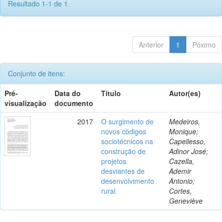
Resultado 1-1 de 1.
Anterior
1
Póximo
Conjunto de itens:
Pré-
Data do
Título
Autor(es)
visualização
documento
2017
O surgimento de
Medeiros,
novos códigos
Monique;
sociotécnicos na
Capellesso,
construção de
Adinor José;
projetos
Cazella,
desviantes de
Ademir
desenvolvimento
Antonio;
rural
Cortes,
Geneviève