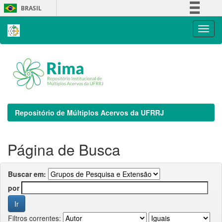
Skip
BRASIL
navigation
Simplifique!
Comunica BR
Participe
Acesso à informação
Legislação
Canais
Repositório de Múltiplos Acervos da UFRRJ
Página de Busca
Buscar em:
por
Filtros correntes: