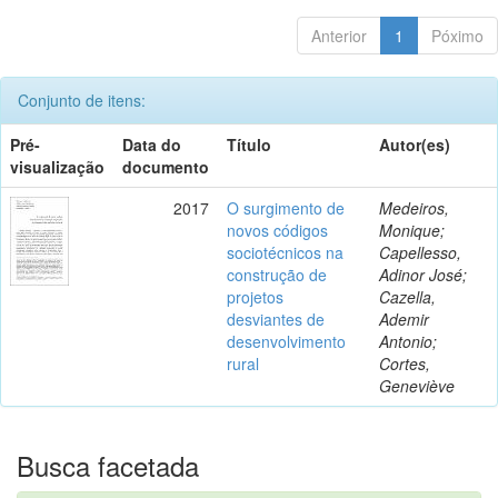
Anterior
1
Póximo
Conjunto de itens:
Pré-
Data do
Título
Autor(es)
visualização
documento
2017
O surgimento de
Medeiros,
novos códigos
Monique;
sociotécnicos na
Capellesso,
construção de
Adinor José;
projetos
Cazella,
desviantes de
Ademir
desenvolvimento
Antonio;
rural
Cortes,
Geneviève
Busca facetada