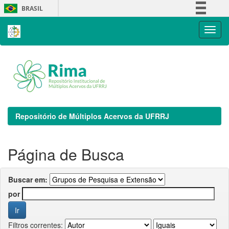
Skip
BRASIL
navigation
Simplifique!
Comunica BR
Participe
Acesso à informação
Legislação
Canais
Repositório de Múltiplos Acervos da UFRRJ
Página de Busca
Buscar em:
por
Filtros correntes: