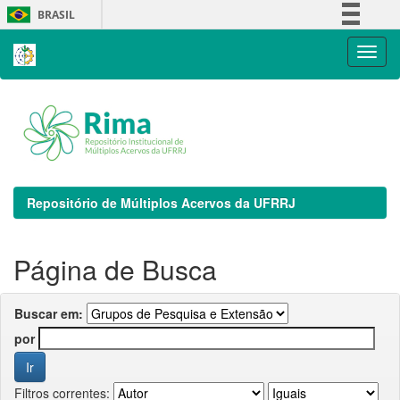
Skip
BRASIL
navigation
Simplifique!
Comunica BR
Participe
Acesso à informação
Legislação
Canais
Repositório de Múltiplos Acervos da UFRRJ
Página de Busca
Buscar em:
por
Filtros correntes: