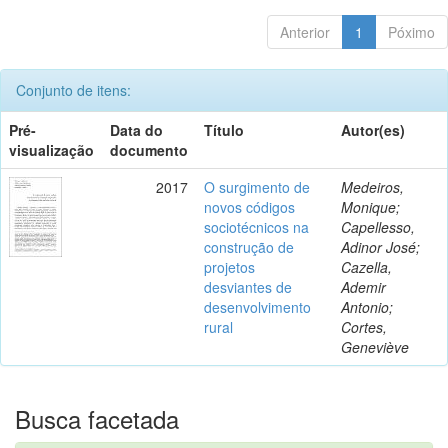
Anterior
1
Póximo
Conjunto de itens:
Pré-
Data do
Título
Autor(es)
visualização
documento
2017
O surgimento de
Medeiros,
novos códigos
Monique;
sociotécnicos na
Capellesso,
construção de
Adinor José;
projetos
Cazella,
desviantes de
Ademir
desenvolvimento
Antonio;
rural
Cortes,
Geneviève
Busca facetada