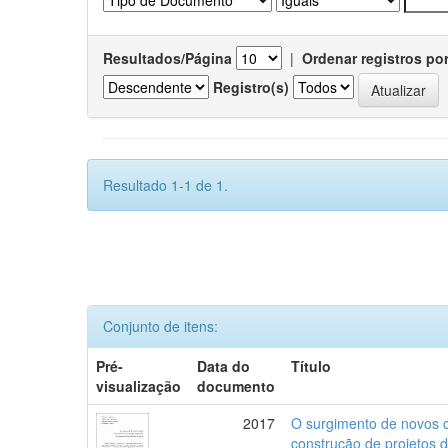
Resultados/Página
|
Ordenar registros po
Registro(s)
Resultado 1-1 de 1.
Conjunto de itens:
Pré-
Data do
Título
visualização
documento
2017
O surgimento de novos c
construção de projetos 