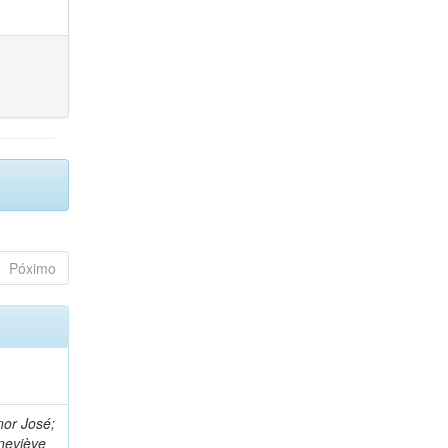
Póximo
nor José;
neviève