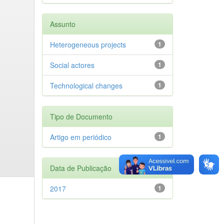
Assunto
Heterogeneous projects
1
Social actores
1
Technological changes
1
Tipo de Documento
Artigo em periódico
1
Data de Publicação
2017
1