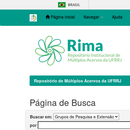
Skip
BRASIL
navigation
Página inicial
Navegar
Ajuda
Repositório de Múltiplos Acervos da UFRRJ
Página de Busca
Buscar em:
por