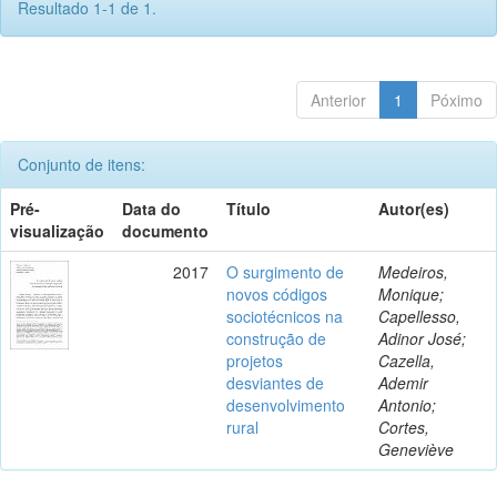
Resultado 1-1 de 1.
Anterior
1
Póximo
Conjunto de itens:
Pré-
Data do
Título
Autor(es)
visualização
documento
2017
O surgimento de
Medeiros,
novos códigos
Monique;
sociotécnicos na
Capellesso,
construção de
Adinor José;
projetos
Cazella,
desviantes de
Ademir
desenvolvimento
Antonio;
rural
Cortes,
Geneviève