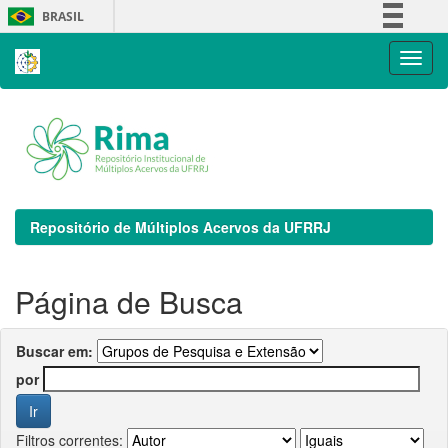
Skip
BRASIL
navigation
Simplifique!
Comunica BR
Participe
Acesso à informação
Legislação
Canais
Repositório de Múltiplos Acervos da UFRRJ
Página de Busca
Buscar em:
por
Filtros correntes: