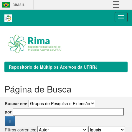
Skip
BRASIL
navigation
Simplifique!
Comunica BR
Participe
Acesso à informação
Legislação
Canais
Repositório de Múltiplos Acervos da UFRRJ
Página de Busca
Buscar em:
por
Filtros correntes: