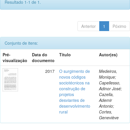
Resultado 1-1 de 1.
Anterior
1
Póximo
Conjunto de itens:
Pré-
Data do
Título
Autor(es)
visualização
documento
2017
O surgimento de
Medeiros,
novos códigos
Monique;
sociotécnicos na
Capellesso,
construção de
Adinor José;
projetos
Cazella,
desviantes de
Ademir
desenvolvimento
Antonio;
rural
Cortes,
Geneviève