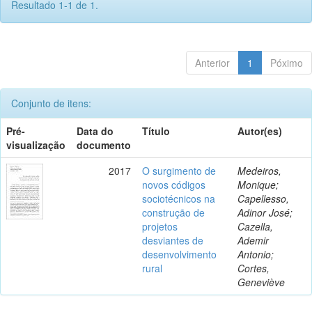
Resultado 1-1 de 1.
Anterior
1
Póximo
Conjunto de itens:
Pré-
Data do
Título
Autor(es)
visualização
documento
2017
O surgimento de
Medeiros,
novos códigos
Monique;
sociotécnicos na
Capellesso,
construção de
Adinor José;
projetos
Cazella,
desviantes de
Ademir
desenvolvimento
Antonio;
rural
Cortes,
Geneviève