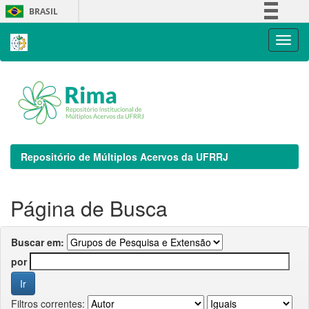
Skip
BRASIL
navigation
Simplifique!
Comunica BR
Participe
Acesso à informação
Legislação
Canais
Repositório de Múltiplos Acervos da UFRRJ
Página de Busca
Buscar em:
por
Filtros correntes: