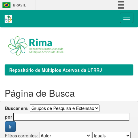
Skip
BRASIL
navigation
Simplifique!
Comunica BR
Participe
Acesso à informação
Legislação
Canais
Repositório de Múltiplos Acervos da UFRRJ
Página de Busca
Buscar em:
por
Filtros correntes: