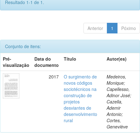
Resultado 1-1 de 1.
Anterior
1
Póximo
Conjunto de itens:
Pré-
Data do
Título
Autor(es)
visualização
documento
2017
O surgimento de
Medeiros,
novos códigos
Monique;
sociotécnicos na
Capellesso,
construção de
Adinor José;
projetos
Cazella,
desviantes de
Ademir
desenvolvimento
Antonio;
rural
Cortes,
Geneviève