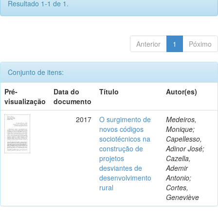
Resultado 1-1 de 1.
Anterior
1
Póximo
Conjunto de itens:
Pré-
Data do
Título
Autor(es)
visualização
documento
2017
O surgimento de
Medeiros,
novos códigos
Monique;
sociotécnicos na
Capellesso,
construção de
Adinor José;
projetos
Cazella,
desviantes de
Ademir
desenvolvimento
Antonio;
rural
Cortes,
Geneviève