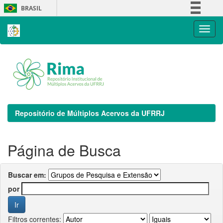
Skip
BRASIL
navigation
Simplifique!
Comunica BR
Participe
Acesso à informação
Legislação
Canais
Repositório de Múltiplos Acervos da UFRRJ
Página de Busca
Buscar em:
por
Filtros correntes: