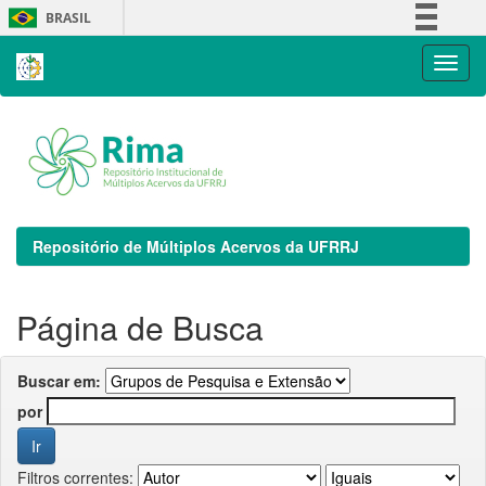
Skip
BRASIL
navigation
Simplifique!
Comunica BR
Participe
Acesso à informação
Legislação
Canais
Repositório de Múltiplos Acervos da UFRRJ
Página de Busca
Buscar em:
por
Filtros correntes: