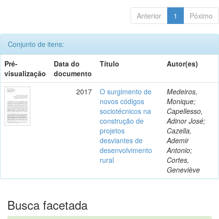
Anterior
1
Póximo
Conjunto de itens:
Pré-
Data do
Título
Autor(es)
visualização
documento
2017
O surgimento de
Medeiros,
novos códigos
Monique;
sociotécnicos na
Capellesso,
construção de
Adinor José;
projetos
Cazella,
desviantes de
Ademir
desenvolvimento
Antonio;
rural
Cortes,
Geneviève
Busca facetada