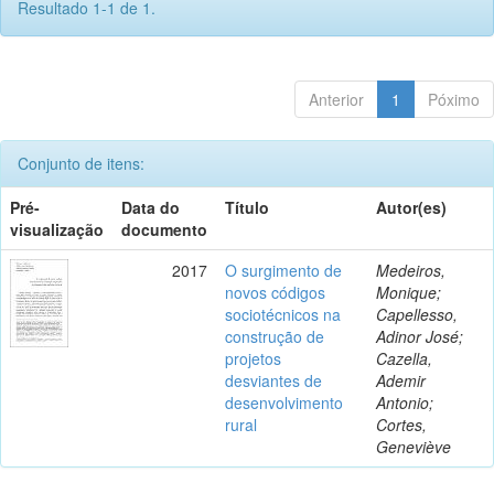
Resultado 1-1 de 1.
Anterior
1
Póximo
Conjunto de itens:
Pré-
Data do
Título
Autor(es)
visualização
documento
2017
O surgimento de
Medeiros,
novos códigos
Monique;
sociotécnicos na
Capellesso,
construção de
Adinor José;
projetos
Cazella,
desviantes de
Ademir
desenvolvimento
Antonio;
rural
Cortes,
Geneviève