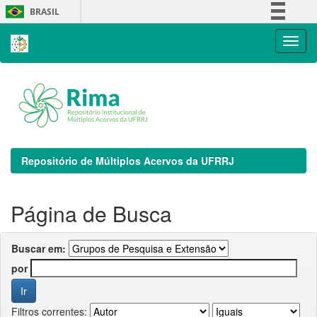
Skip
BRASIL
navigation
Simplifique!
Comunica BR
Participe
Acesso à informação
Legislação
Canais
Repositório de Múltiplos Acervos da UFRRJ
Página de Busca
Buscar em:
por
Filtros correntes: