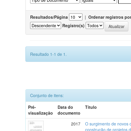
Resultados/Página
|
Ordenar registros po
Registro(s)
Resultado 1-1 de 1.
Conjunto de itens:
Pré-
Data do
Título
visualização
documento
2017
O surgimento de novos c
construção de projetos 