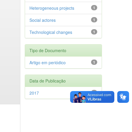
Heterogeneous projects
1
Social actores
1
Technological changes
1
Tipo de Documento
Artigo em periódico
1
Data de Publicação
2017
1