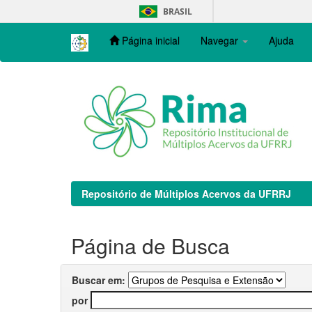
Skip
BRASIL
navigation
Página inicial
Navegar
Ajuda
Repositório de Múltiplos Acervos da UFRRJ
Página de Busca
Buscar em:
por