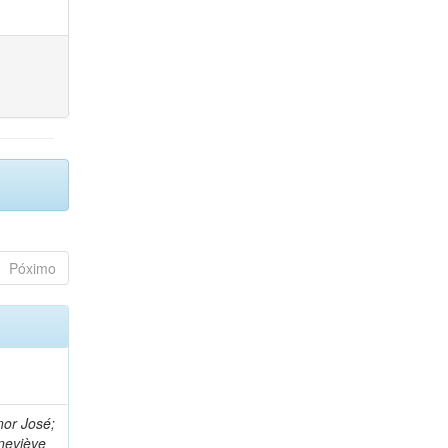
Póximo
nor José;
neviève