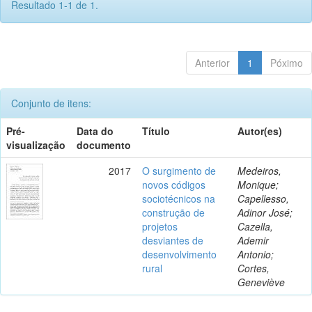
Resultado 1-1 de 1.
Anterior
1
Póximo
Conjunto de itens:
Pré-
Data do
Título
Autor(es)
visualização
documento
2017
O surgimento de
Medeiros,
novos códigos
Monique;
sociotécnicos na
Capellesso,
construção de
Adinor José;
projetos
Cazella,
desviantes de
Ademir
desenvolvimento
Antonio;
rural
Cortes,
Geneviève