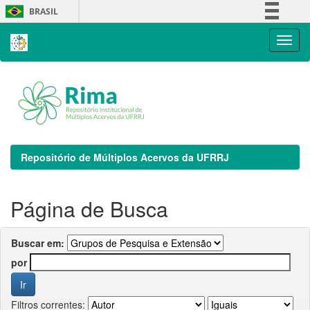
Skip
BRASIL
navigation
Simplifique!
Comunica BR
Participe
Acesso à informação
Legislação
Canais
Repositório de Múltiplos Acervos da UFRRJ
Página de Busca
Buscar em:
por
Filtros correntes: