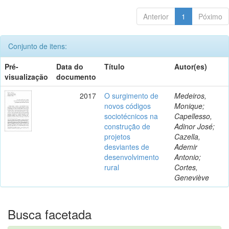
Anterior
1
Póximo
Conjunto de itens:
Pré-
Data do
Título
Autor(es)
visualização
documento
2017
O surgimento de
Medeiros,
novos códigos
Monique;
sociotécnicos na
Capellesso,
construção de
Adinor José;
projetos
Cazella,
desviantes de
Ademir
desenvolvimento
Antonio;
rural
Cortes,
Geneviève
Busca facetada