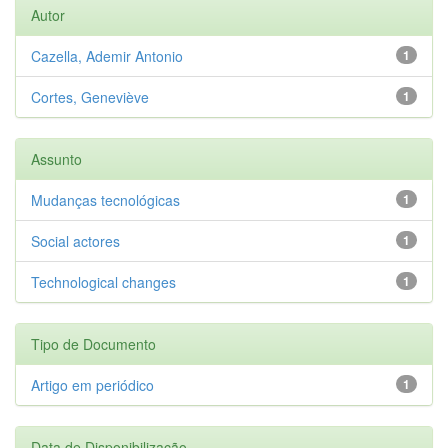
Autor
Cazella, Ademir Antonio
1
Cortes, Geneviève
1
Assunto
Mudanças tecnológicas
1
Social actores
1
Technological changes
1
Tipo de Documento
Artigo em periódico
1
Data de Disponibilização