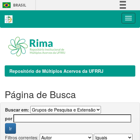
Skip
BRASIL
navigation
Simplifique!
Comunica BR
Participe
Acesso à informação
Legislação
Canais
Repositório de Múltiplos Acervos da UFRRJ
Página de Busca
Buscar em:
por
Filtros correntes: