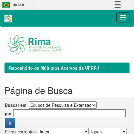
Skip
BRASIL
navigation
Simplifique!
Comunica BR
Participe
Acesso à informação
Legislação
Canais
Repositório de Múltiplos Acervos da UFRRJ
Página de Busca
Buscar em:
por
Filtros correntes: