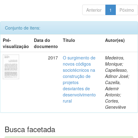
Anterior
1
Póximo
Conjunto de itens:
Pré-
Data do
Título
Autor(es)
visualização
documento
2017
O surgimento de
Medeiros,
novos códigos
Monique;
sociotécnicos na
Capellesso,
construção de
Adinor José;
projetos
Cazella,
desviantes de
Ademir
desenvolvimento
Antonio;
rural
Cortes,
Geneviève
Busca facetada