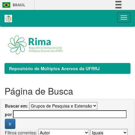
Skip
BRASIL
navigation
Simplifique!
Comunica BR
Participe
Acesso à informação
Legislação
Canais
Repositório de Múltiplos Acervos da UFRRJ
Página de Busca
Buscar em:
por
Filtros correntes: