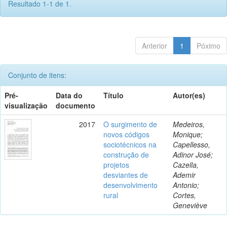
Resultado 1-1 de 1.
Anterior
1
Póximo
Conjunto de itens:
Pré-
Data do
Título
Autor(es)
visualização
documento
2017
O surgimento de
Medeiros,
novos códigos
Monique;
sociotécnicos na
Capellesso,
construção de
Adinor José;
projetos
Cazella,
desviantes de
Ademir
desenvolvimento
Antonio;
rural
Cortes,
Geneviève