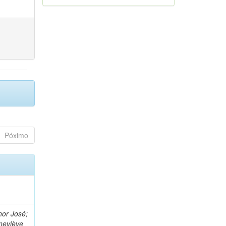
Póximo
nor José;
neviève