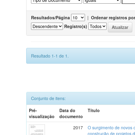
Resultados/Página
|
Ordenar registros po
Registro(s)
Resultado 1-1 de 1.
Conjunto de itens:
Pré-
Data do
Título
visualização
documento
2017
O surgimento de novos c
construção de projetos 