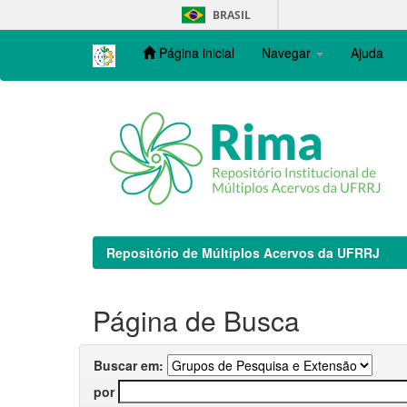
Skip
BRASIL
navigation
Página inicial
Navegar
Ajuda
Repositório de Múltiplos Acervos da UFRRJ
Página de Busca
Buscar em:
por