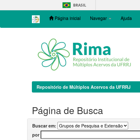
Skip
BRASIL
navigation
Página inicial
Navegar
Ajuda
Repositório de Múltiplos Acervos da UFRRJ
Página de Busca
Buscar em:
por