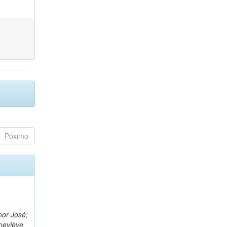
Póximo
nor José;
neviève