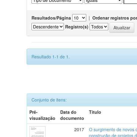
Resultados/Página
|
Ordenar registros po
Registro(s)
Resultado 1-1 de 1.
Conjunto de itens:
Pré-
Data do
Título
visualização
documento
2017
O surgimento de novos c
construção de projetos 