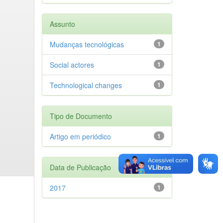
Assunto
Mudanças tecnológicas
1
Social actores
1
Technological changes
1
Tipo de Documento
Artigo em periódico
1
Data de Publicação
2017
1