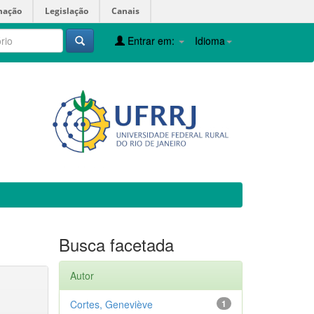
mação
Legislação
Canais
Entrar em:
Idioma
Busca facetada
Autor
Cortes, Geneviève
1