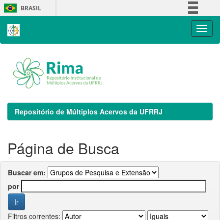
Skip
BRASIL
navigation
Simplifique!
Comunica BR
Participe
Acesso à informação
Legislação
Canais
Repositório de Múltiplos Acervos da UFRRJ
Página de Busca
Buscar em:
por
Filtros correntes: