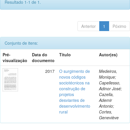
Resultado 1-1 de 1.
Anterior
1
Póximo
Conjunto de itens:
Pré-
Data do
Título
Autor(es)
visualização
documento
2017
O surgimento de
Medeiros,
novos códigos
Monique;
sociotécnicos na
Capellesso,
construção de
Adinor José;
projetos
Cazella,
desviantes de
Ademir
desenvolvimento
Antonio;
rural
Cortes,
Geneviève