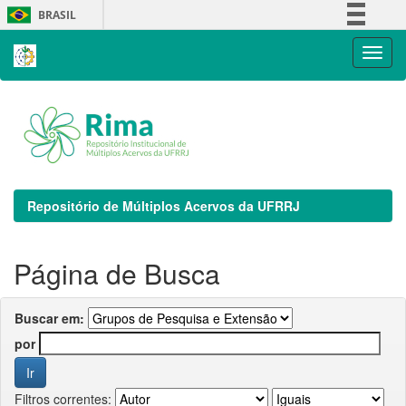
Skip
BRASIL
navigation
Simplifique!
Comunica BR
Participe
Acesso à informação
Legislação
Canais
Repositório de Múltiplos Acervos da UFRRJ
Página de Busca
Buscar em:
por
Filtros correntes: