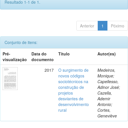
Resultado 1-1 de 1.
Anterior
1
Póximo
Conjunto de itens:
Pré-
Data do
Título
Autor(es)
visualização
documento
2017
O surgimento de
Medeiros,
novos códigos
Monique;
sociotécnicos na
Capellesso,
construção de
Adinor José;
projetos
Cazella,
desviantes de
Ademir
desenvolvimento
Antonio;
rural
Cortes,
Geneviève