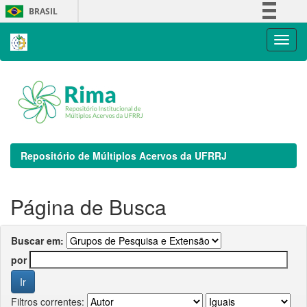
Skip
BRASIL
navigation
Simplifique!
Comunica BR
Participe
Acesso à informação
Legislação
Canais
Repositório de Múltiplos Acervos da UFRRJ
Página de Busca
Buscar em:
por
Filtros correntes: