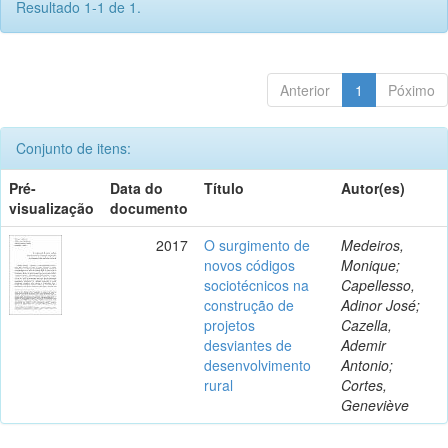
Resultado 1-1 de 1.
Anterior
1
Póximo
Conjunto de itens:
Pré-
Data do
Título
Autor(es)
visualização
documento
2017
O surgimento de
Medeiros,
novos códigos
Monique;
sociotécnicos na
Capellesso,
construção de
Adinor José;
projetos
Cazella,
desviantes de
Ademir
desenvolvimento
Antonio;
rural
Cortes,
Geneviève