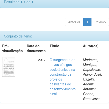
Resultado 1-1 de 1.
Anterior
1
Póximo
Conjunto de itens:
Pré-
Data do
Título
Autor(es)
visualização
documento
2017
O surgimento de
Medeiros,
novos códigos
Monique;
sociotécnicos na
Capellesso,
construção de
Adinor José;
projetos
Cazella,
desviantes de
Ademir
desenvolvimento
Antonio;
rural
Cortes,
Geneviève