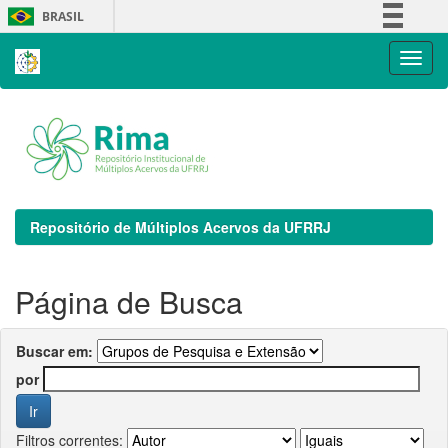
Skip
BRASIL
navigation
Simplifique!
Comunica BR
Participe
Acesso à informação
Legislação
Canais
Repositório de Múltiplos Acervos da UFRRJ
Página de Busca
Buscar em:
por
Filtros correntes: