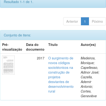
Resultado 1-1 de 1.
Anterior
1
Póximo
Conjunto de itens:
Pré-
Data do
Título
Autor(es)
visualização
documento
2017
O surgimento de
Medeiros,
novos códigos
Monique;
sociotécnicos na
Capellesso,
construção de
Adinor José;
projetos
Cazella,
desviantes de
Ademir
desenvolvimento
Antonio;
rural
Cortes,
Geneviève