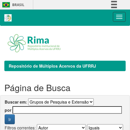
Skip
BRASIL
navigation
Simplifique!
Comunica BR
Participe
Acesso à informação
Legislação
Canais
Repositório de Múltiplos Acervos da UFRRJ
Página de Busca
Buscar em:
por
Filtros correntes: