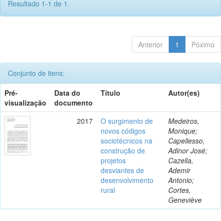
Resultado 1-1 de 1.
Anterior
1
Póximo
Conjunto de itens:
Pré-
Data do
Título
Autor(es)
visualização
documento
2017
O surgimento de
Medeiros,
novos códigos
Monique;
sociotécnicos na
Capellesso,
construção de
Adinor José;
projetos
Cazella,
desviantes de
Ademir
desenvolvimento
Antonio;
rural
Cortes,
Geneviève