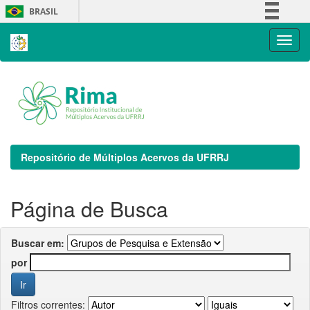
Skip
BRASIL
navigation
Simplifique!
Comunica BR
Participe
Acesso à informação
Legislação
Canais
Repositório de Múltiplos Acervos da UFRRJ
Página de Busca
Buscar em:
por
Filtros correntes: