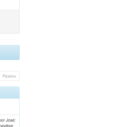
Póximo
nor José;
neviève