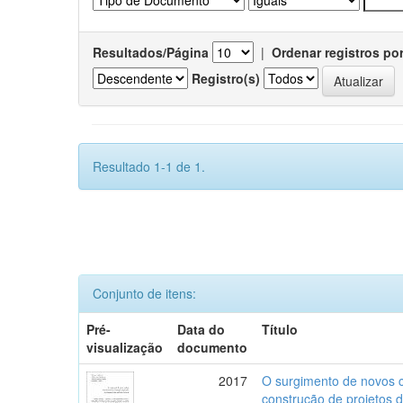
Resultados/Página
|
Ordenar registros po
Registro(s)
Resultado 1-1 de 1.
Conjunto de itens:
Pré-
Data do
Título
visualização
documento
2017
O surgimento de novos c
construção de projetos 