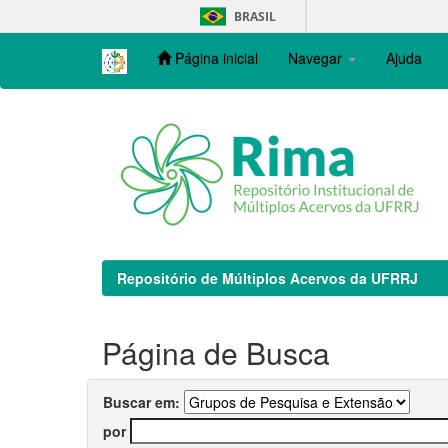
Skip
BRASIL
navigation
Página inicial
Navegar
Ajuda
Repositório de Múltiplos Acervos da UFRRJ
Página de Busca
Buscar em:
por