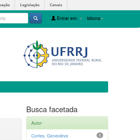
mação
Legislação
Canais
Entrar em:
Idioma
Busca facetada
Autor
Cortes, Geneviève
1