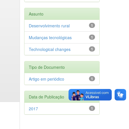
Assunto
Desenvolvimento rural
1
Mudanças tecnológicas
1
Technological changes
1
Tipo de Documento
Artigo em periódico
1
Data de Publicação
2017
1