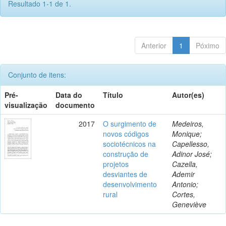
Resultado 1-1 de 1.
Anterior
1
Póximo
Conjunto de itens:
Pré-
Data do
Título
Autor(es)
visualização
documento
2017
O surgimento de
Medeiros,
novos códigos
Monique;
sociotécnicos na
Capellesso,
construção de
Adinor José;
projetos
Cazella,
desviantes de
Ademir
desenvolvimento
Antonio;
rural
Cortes,
Geneviève