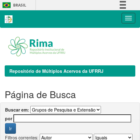
Skip
BRASIL
navigation
Simplifique!
Comunica BR
Participe
Acesso à informação
Legislação
Canais
Repositório de Múltiplos Acervos da UFRRJ
Página de Busca
Buscar em:
por
Filtros correntes: