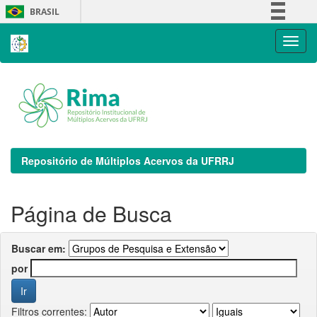
Skip
BRASIL
navigation
Simplifique!
Comunica BR
Participe
Acesso à informação
Legislação
Canais
Repositório de Múltiplos Acervos da UFRRJ
Página de Busca
Buscar em:
por
Filtros correntes: