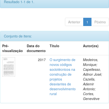
Resultado 1-1 de 1.
Anterior
1
Póximo
Conjunto de itens:
Pré-
Data do
Título
Autor(es)
visualização
documento
2017
O surgimento de
Medeiros,
novos códigos
Monique;
sociotécnicos na
Capellesso,
construção de
Adinor José;
projetos
Cazella,
desviantes de
Ademir
desenvolvimento
Antonio;
rural
Cortes,
Geneviève