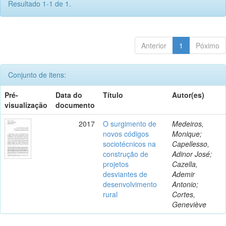
Resultado 1-1 de 1.
Anterior
1
Póximo
Conjunto de itens:
Pré-
Data do
Título
Autor(es)
visualização
documento
2017
O surgimento de
Medeiros,
novos códigos
Monique;
sociotécnicos na
Capellesso,
construção de
Adinor José;
projetos
Cazella,
desviantes de
Ademir
desenvolvimento
Antonio;
rural
Cortes,
Geneviève