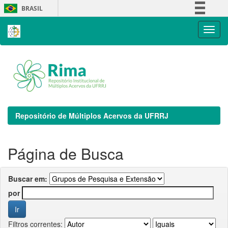
Skip
BRASIL
navigation
Simplifique!
Comunica BR
Participe
Acesso à informação
Legislação
Canais
Repositório de Múltiplos Acervos da UFRRJ
Página de Busca
Buscar em:
por
Filtros correntes: