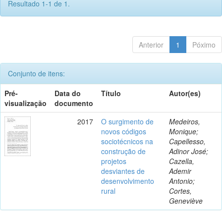
Resultado 1-1 de 1.
Anterior
1
Póximo
Conjunto de itens:
Pré-
Data do
Título
Autor(es)
visualização
documento
2017
O surgimento de
Medeiros,
novos códigos
Monique;
sociotécnicos na
Capellesso,
construção de
Adinor José;
projetos
Cazella,
desviantes de
Ademir
desenvolvimento
Antonio;
rural
Cortes,
Geneviève