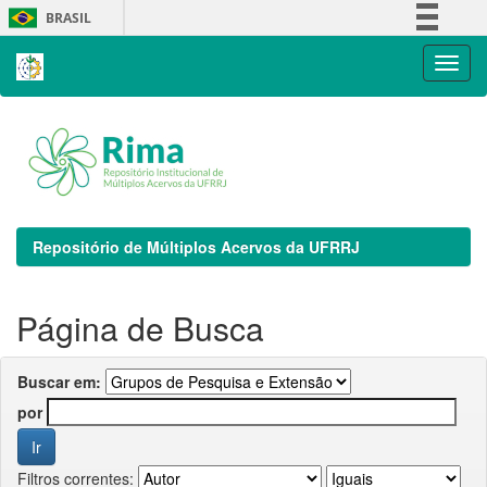
Skip
BRASIL
navigation
Simplifique!
Comunica BR
Participe
Acesso à informação
Legislação
Canais
Repositório de Múltiplos Acervos da UFRRJ
Página de Busca
Buscar em:
por
Filtros correntes: