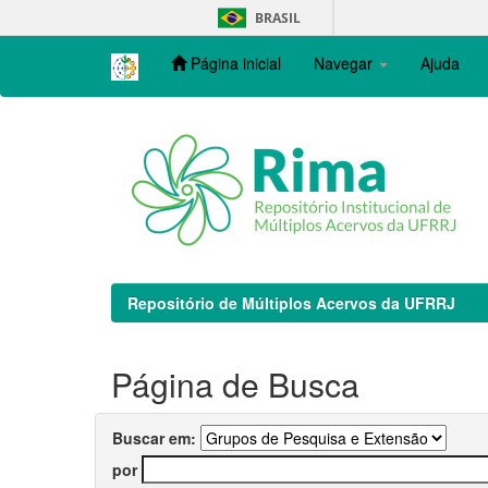
Skip
BRASIL
navigation
Página inicial
Navegar
Ajuda
Repositório de Múltiplos Acervos da UFRRJ
Página de Busca
Buscar em:
por