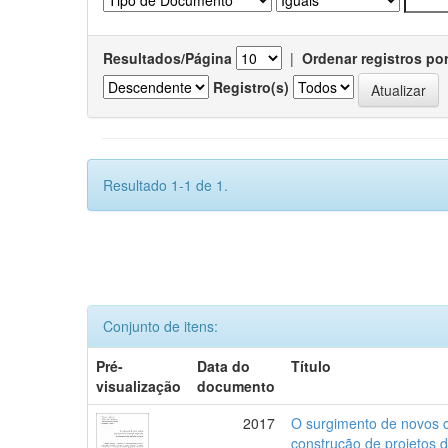
Resultados/Página
|
Ordenar registros po
Registro(s)
Resultado 1-1 de 1.
Conjunto de itens:
Pré-
Data do
Título
visualização
documento
2017
O surgimento de novos c
construção de projetos 