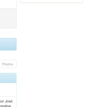
Póximo
nor José;
neviève